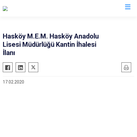
Muş
Hasköy M.E.M. Hasköy Anadolu
Lisesi Müdürlüğü Kantin İhalesi
Bulanık
İlanı
Hasköy
Korkut
Malazgirt
17.02.2020
Varto