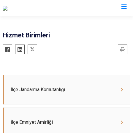
Muş
Hizmet Birimleri
Bulanık
Hasköy
Korkut
Malazgirt
Varto
İlçe Jandarma Komutanlığı
İlçe Emniyet Amirliği