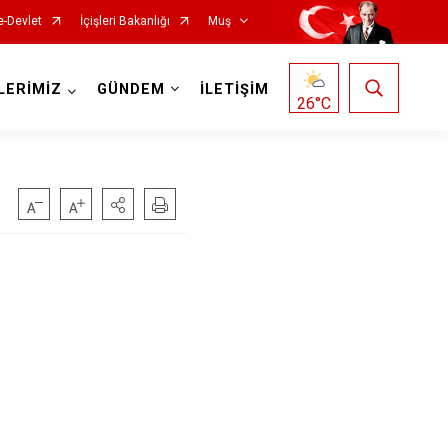
e-Devlet
İçişleri Bakanlığı
Muş
LERİMİZ
GÜNDEM
İLETİŞİM
26
°C