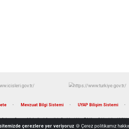
ete
Mevzuat Bilgi Sistemi
UYAP Bilişim Sistemi
Adres: Sunay Mahallesi Atatürk Caddesi No: 54 Kat: 2 Hasköy / MUŞ
 sitemizde çerezlere yer veriyoruz
🍪 Çerez politikamız hakkı
Telefon: 0436 411 20 04 | Fax: 0436 411 22 43