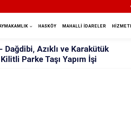
AYMAKAMLIK
HASKÖY
MAHALLİ İDARELER
HİZMET
Muş
Dağdibi, Azıklı ve Karakütük
 Kilitli Parke Taşı Yapım İşi
Bulanık
Hasköy
Korkut