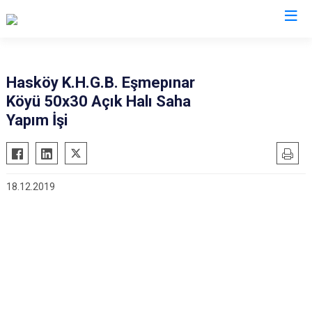
Muş
Hasköy K.H.G.B. Eşmepınar
Köyü 50x30 Açık Halı Saha
Bulanık
Yapım İşi
Hasköy
Korkut
Malazgirt
18.12.2019
Varto