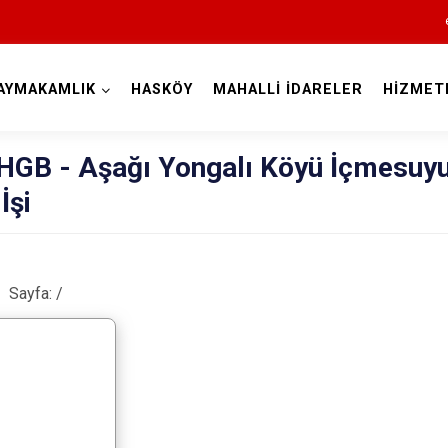
AYMAKAMLIK
HASKÖY
MAHALLİ İDARELER
HİZMET
Muş
GB - Aşağı Yongalı Köyü İçmesuy
İşi
Sayfa:
/
Bulanık
Hasköy
Korkut