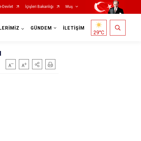
e-Devlet
İçişleri Bakanlığı
Muş
LERİMİZ
GÜNDEM
İLETİŞİM
29
°C
u