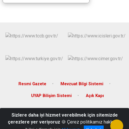
Resmi Gazete
Mevzuat Bilgi Sistemi
UYAP Bilişim Sistemi
Açık Kapı
Adres: Sunay Mahallesi Atatürk Caddesi No: 54 Kat: 2 Hasköy /
Sizlere daha iyi hizmet verebilmek için sitemizde
MUŞ
çerezlere yer veriyoruz
🍪 Çerez politikamız hakkında
Telefon: 0436 411 20 04 | Fax: 0436 411 22 43