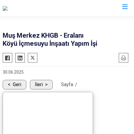
Muş
Muş Merkez KHGB - Eralanı
Köyü İçmesuyu İnşaatı Yapım İşi
Bulanık
Hasköy
Korkut
30.06.2025
Malazgirt
Varto
Geri
İleri
Sayfa:
/