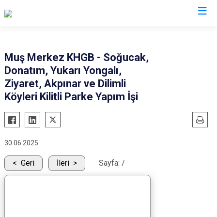
Muş
Muş Merkez KHGB - Soğucak,
Donatım, Yukarı Yongalı,
Bulanık
Ziyaret, Akpınar ve Dilimli
Hasköy
Köyleri Kilitli Parke Yapım İşi
Korkut
Malazgirt
Varto
30.06.2025
Geri
İleri
Sayfa:
/