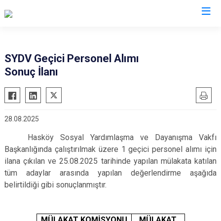
Muş
SYDV Geçici Personel Alımı
Sonuç İlanı
Bulanık
Hasköy
Korkut
28.08.2025
Malazgirt
Hasköy Sosyal Yardımlaşma ve Dayanışma Vakfı
Varto
Başkanlığında çalıştırılmak üzere 1 geçici personel alımı için
ilana çıkılan ve 25.08.2025 tarihinde yapılan mülakata katılan
tüm adaylar arasında yapılan değerlendirme aşağıda
belirtildiği gibi sonuçlanmıştır.
MÜLAKAT KOMİSYONU
MÜLAKAT